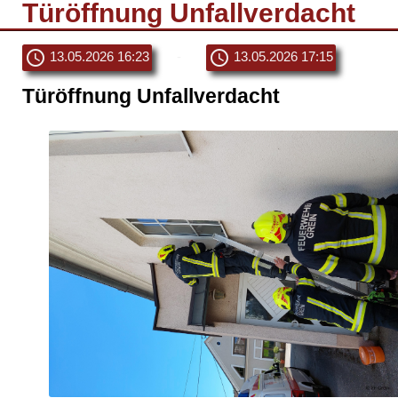
Türöffnung Unfallverdacht
schedule
schedule
13.05.2026 16:23
-
13.05.2026 17:15
Türöffnung Unfallverdacht