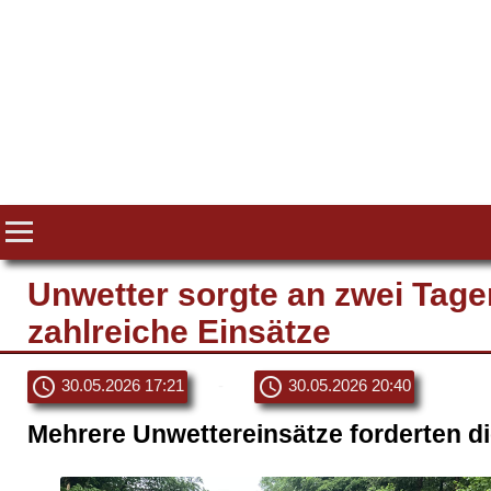
Unwetter sorgte an zwei Tage
zahlreiche Einsätze
schedule
schedule
30.05.2026 17:21
-
30.05.2026 20:40
Mehrere Unwettereinsätze forderten d