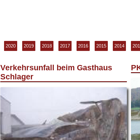
2020
2019
2018
2017
2016
2015
2014
201
Verkehrsunfall beim Gasthaus
PK
Schlager