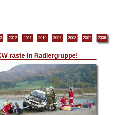
3
2012
2011
2010
2009
2008
2007
2006
W raste in Radlergruppe!